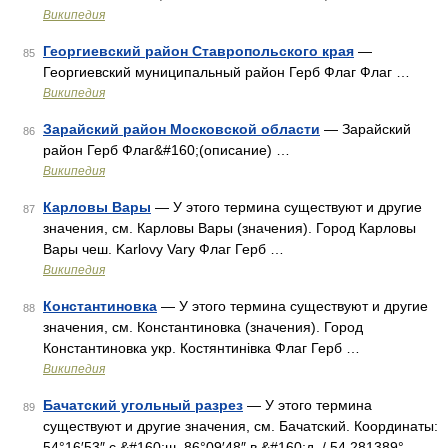
Википедия
Георгиевский район Ставропольского края
—
85
Георгиевский муниципальный район Герб Флаг Флаг …
Википедия
Зарайский район Московской области
— Зарайский
86
район Герб Флаг&#160;(описание) …
Википедия
Карловы Вары
— У этого термина существуют и другие
87
значения, см. Карловы Вары (значения). Город Карловы
Вары чеш. Karlovy Vary Флаг Герб …
Википедия
Константиновка
— У этого термина существуют и другие
88
значения, см. Константиновка (значения). Город
Константиновка укр. Костянтинівка Флаг Герб …
Википедия
Бачатский угольный разрез
— У этого термина
89
существуют и другие значения, см. Бачатский. Координаты:
54°16′53″ с.&#160;ш. 86°09′48″ в.&#160;д. / 54.281389°