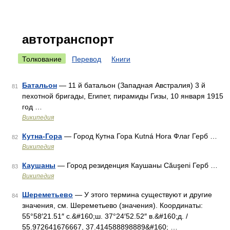
автотранспорт
Толкование
Перевод
Книги
Батальон
— 11 й батальон (Западная Австралия) 3 й
81
пехотной бригады, Египет, пирамиды Гизы, 10 января 1915
год …
Википедия
Кутна-Гора
— Город Кутна Гора Kutná Hora Флаг Герб …
82
Википедия
Каушаны
— Город резиденция Каушаны Căuşeni Герб …
83
Википедия
Шереметьево
— У этого термина существуют и другие
84
значения, см. Шереметьево (значения). Координаты:
55°58′21.51″ с.&#160;ш. 37°24′52.52″ в.&#160;д. /
55.972641676667, 37.414588898889&#160; …