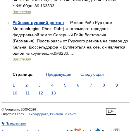
с.&#160;ш. 86.163333 …
Википедия
Рейнско-рурский регион
— Регион Рейн Рур (нем.
90
Metropolregion Rhein Ruhr) конгломерат городов в
федеральной земле Северный Рейн Вестфалия
(Германия). Простираясь от Рурского региона на севере до
Кёльна, Дюссельдорфа и Вупперталя на юге, он является
одной из крупнейших&#8230; …
Википедия
Страницы
←
Предыдущая
Следующая
→
1
2
3
4
5
6
7
8
9
10
11
12
13
© Академик, 2000-2026
18+
Обратная связь:
Техподдержка
,
Реклама на сайте
👣 Путешествия